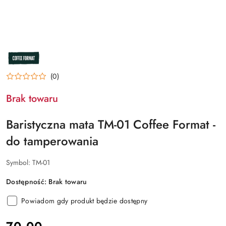
NAZWA
PRODUCENTA:
COFFEE
FORMAT
(0)
Brak towaru
Baristyczna mata TM-01 Coffee Format -
do tamperowania
Symbol:
TM-01
Dostępność:
Brak towaru
Powiadom gdy produkt będzie dostępny
cena: