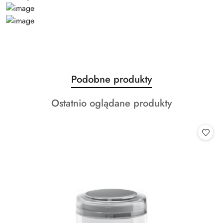
Produkty
Podobne produkty
Pomiń karuzelę produktów
o
Produkty
Ostatnio oglądane produkty
statusie:
o
statusie: