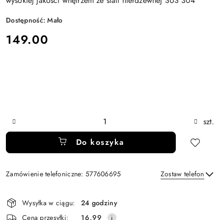
wysokiej jakości wnętrzem ze stali nierdzewnej SUS 304
Dostępność:
Mało
cena:
149.00
Ilość
szt.
Do koszyka
Zamówienie telefoniczne: 577606695
Zostaw telefon
Dostępność
Wysyłka w ciągu:
24 godziny
i
Wyślij
Cena przesyłki:
16.99