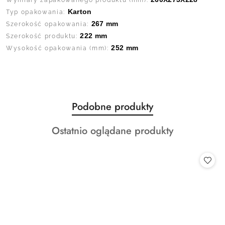
Wymiary zapakowanego produktu (mm):
Karton
Typ opakowania:
267 mm
Szerokość opakowania:
222 mm
Szerokość produktu:
252 mm
Wysokość opakowania (mm):
Produkty
Podobne produkty
Pomiń karuzelę produktów
o
Produkty
Ostatnio oglądane produkty
statusie:
o
statusie: