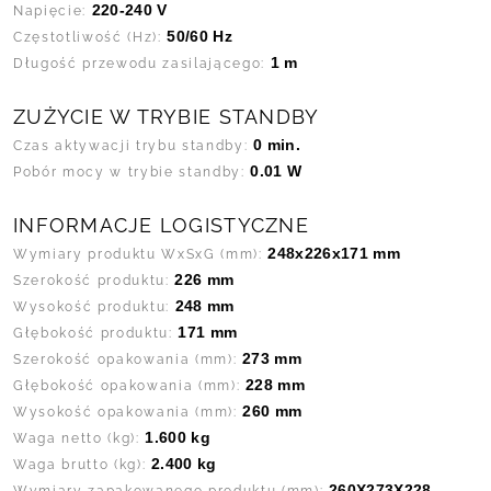
220-240 V
Napięcie:
50/60 Hz
Częstotliwość (Hz):
1 m
Długość przewodu zasilającego:
ZUŻYCIE W TRYBIE STANDBY
0 min.
Czas aktywacji trybu standby:
0.01 W
Pobór mocy w trybie standby:
INFORMACJE LOGISTYCZNE
248x226x171 mm
Wymiary produktu WxSxG (mm):
226 mm
Szerokość produktu:
248 mm
Wysokość produktu:
171 mm
Głębokość produktu:
273 mm
Szerokość opakowania (mm):
228 mm
Głębokość opakowania (mm):
260 mm
Wysokość opakowania (mm):
1.600 kg
Waga netto (kg):
2.400 kg
Waga brutto (kg):
260X273X228