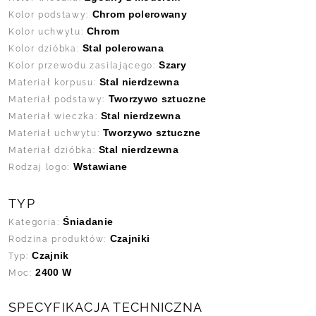
Chrom polerowany
Kolor podstawy:
Chrom
Kolor uchwytu:
Stal polerowana
Kolor dzióbka:
Szary
Kolor przewodu zasilającego:
Stal nierdzewna
Materiał korpusu:
Tworzywo sztuczne
Materiał podstawy:
Stal nierdzewna
Materiał wieczka:
Tworzywo sztuczne
Materiał uchwytu:
Stal nierdzewna
Materiał dzióbka:
Wstawiane
Rodzaj logo:
TYP
Śniadanie
Kategoria:
Czajniki
Rodzina produktów:
Czajnik
Typ:
2400 W
Moc:
SPECYFIKACJA TECHNICZNA