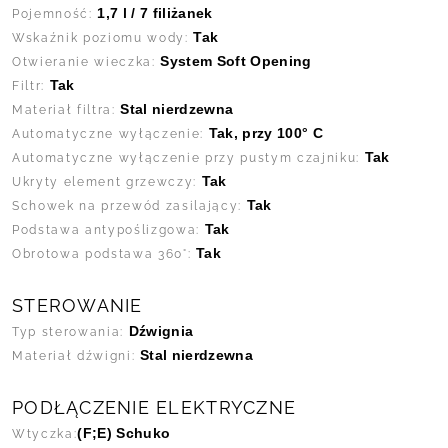
1,7 l / 7 filiżanek
Pojemność:
Tak
Wskaźnik poziomu wody:
System Soft Opening
Otwieranie wieczka:
Tak
Filtr:
Stal nierdzewna
Materiał filtra:
Tak, przy 100° C
Automatyczne wyłączenie:
Tak
Automatyczne wyłączenie przy pustym czajniku:
Tak
Ukryty element grzewczy:
Tak
Schowek na przewód zasilający:
Tak
Podstawa antypoślizgowa:
Tak
Obrotowa podstawa 360°:
STEROWANIE
Dźwignia
Typ sterowania:
Stal nierdzewna
Materiał dźwigni:
PODŁĄCZENIE ELEKTRYCZNE
(F;E) Schuko
Wtyczka: