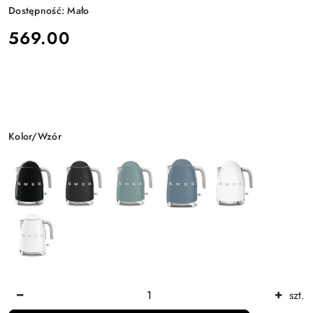
Dostępność:
Mało
cena:
569.00
Wariant
Kolor/Wzór
Ilość
szt.