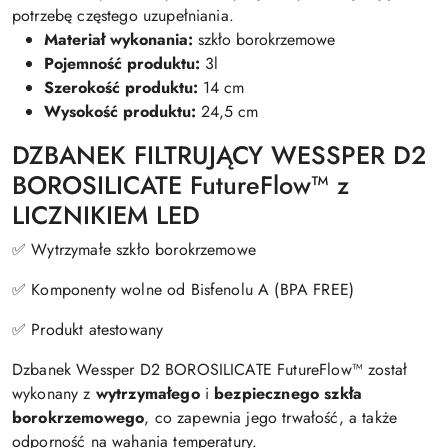
potrzebę częstego uzupełniania.
Materiał wykonania:
szkło borokrzemowe
Pojemność produktu:
3l
Szerokość produktu:
14 cm
Wysokość produktu:
24,5 cm
DZBANEK FILTRUJĄCY WESSPER D2
BOROSILICATE FutureFlow™ z
LICZNIKIEM LED
✅ Wytrzymałe szkło borokrzemowe
✅ Komponenty wolne od Bisfenolu A (BPA FREE)
✅ Produkt atestowany
Dzbanek Wessper D2 BOROSILICATE FutureFlow™ został
wykonany z
wytrzymałego
i
bezpiecznego
szkła
borokrzemowego
, co zapewnia jego trwałość, a także
odporność na wahania temperatury.