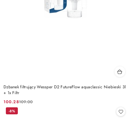
Dzbanek filtrujący Wessper D2 FutureFlow aquaclassic Niebieski 3l
+ 1x Filtr
100.28
109.00
Cena
Cena
promocyjna:
przed
-8%
promocją: