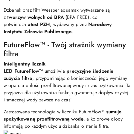
Dzbanek oraz filtr Wessper aquamax wytwarzane są
z
tworzyw wolnych od BPA
(BPA FREE), co
potwierdza
atest PZH
, wydawany przez
Narodowy
Instytutu Zdrowia Publicznego
.
FutureFlow™ - Twój strażnik wymiany
filtra
Inteligentny licznik
LED
FutureFlow™
umożliwia
precyzyjne śledzenie
zużycia filtra
, przypominając o konieczności jego wymiany
w oparciu o ilość przefiltrowanej wody i czas użytkowania. Ta
przyjazna dla użytkownika funkcja gwarantuje dopływ czystej
i smacznej wody zawsze na czas!
Zastosowana technologia w liczniku FutureFlow™
sumuje
spożytkowaną przefiltrowaną wodę
, a kolorowe diody
informują po każdym użyciu dzbanka o stanie filtra.