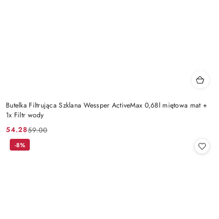
Butelka Filtrująca Szklana Wessper ActiveMax 0,68l miętowa mat +
1x Filtr wody
54.28
59.00
Cena
Cena
promocyjna:
przed
-8%
promocją: