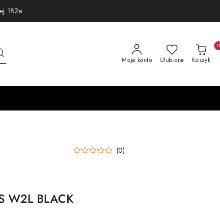
ej 182a
Moje konto
Ulubione
Koszyk
(0)
 S W2L BLACK