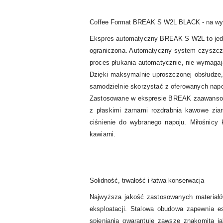
Coffee Format BREAK S W2L BLACK - na wymi
Ekspres automatyczny BREAK S W2L to jeden 
ograniczona. Automatyczny system czyszcze
proces płukania automatycznie, nie wymagają
Dzięki maksymalnie uproszczonej obsłudze,
samodzielnie skorzystać z oferowanych napo
Zastosowane w ekspresie BREAK zaawansowan
z płaskimi żarnami rozdrabnia kawowe ziar
ciśnienie do wybranego napoju. Miłośnicy
kawiarni.
Solidność, trwałość i łatwa konserwacja
Najwyższa jakość zastosowanych materiałó
eksploatacji. Stalowa obudowa zapewnia e
spieniania gwarantuje zawsze znakomitą 