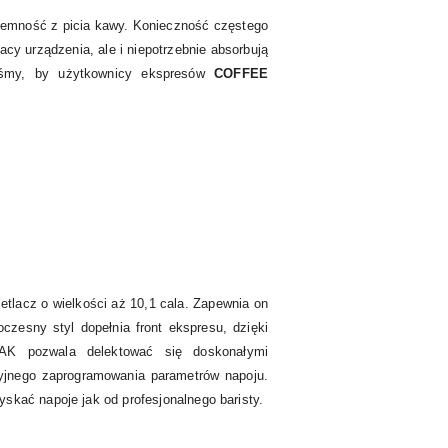
yjemność z picia kawy. Konieczność częstego
acy urządzenia, ale i niepotrzebnie absorbują
liśmy, by użytkownicy ekspresów
COFFEE
tlacz o wielkości aż 10,1 cala. Zapewnia on
zesny styl dopełnia front ekspresu, dzięki
K pozwala delektować się doskonałymi
yjnego zaprogramowania parametrów napoju.
skać napoje jak od profesjonalnego baristy.