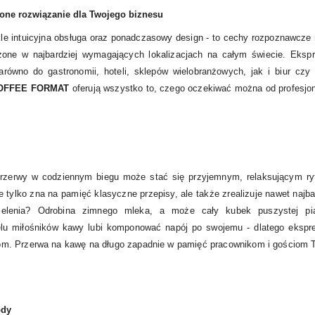
one rozwiązanie dla Twojego biznesu
le intuicyjna obsługa oraz ponadczasowy design - to cechy rozpoznawcz
one w najbardziej wymagających lokalizacjach na całym świecie. Eks
równo do gastronomii, hoteli, sklepów wielobranżowych, jak i biur czy 
OFFEE FORMAT
oferują wszystko to, czego oczekiwać można od profesjo
rzerwy w codziennym biegu może stać się przyjemnym, relaksującym ryt
tylko zna na pamięć klasyczne przepisy, ale także zrealizuje nawet najb
mielenia? Odrobina zimnego mleka, a może cały kubek puszystej pi
lu miłośników kawy lubi komponować napój po swojemu - dlatego eksp
m. Przerwa na kawę na długo zapadnie w pamięć pracownikom i gościom Tw
ody