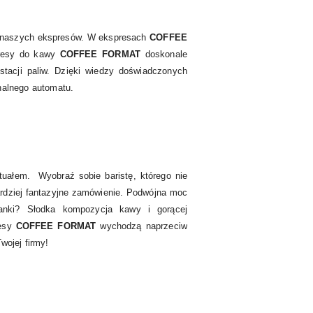
e naszych ekspresów. W ekspresach
COFFEE
presy do kawy
COFFEE FORMAT
doskonale
stacji paliw. Dzięki wiedzy doświadczonych
nalnego automatu.
uałem. Wyobraź sobie baristę, którego nie
ardziej fantazyjne zamówienie. Podwójna moc
anki? Słodka kompozycja kawy i gorącej
resy
COFFEE FORMAT
wychodzą naprzeciw
ojej firmy!