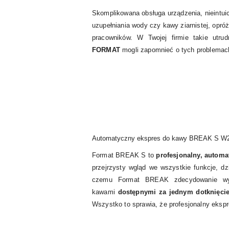
Skomplikowana obsługa urządzenia, nieintui
uzupełniania wody czy kawy ziarnistej, opróż
pracowników. W Twojej firmie takie utr
FORMAT
mogli zapomnieć o tych problemach
Automatyczny ekspres do kawy BREAK S W2
Format BREAK S to
profesjonalny, autom
przejrzysty wgląd we wszystkie funkcje, d
czemu Format BREAK zdecydowanie wyr
kawami
dostępnymi za jednym dotknięci
Wszystko to sprawia, że profesjonalny ekspr