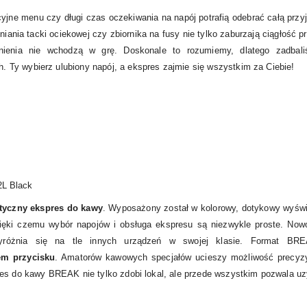
cyjne menu czy długi czas oczekiwania na napój potrafią odebrać całą prz
niania tacki ociekowej czy zbiornika na fusy nie tylko zaburzają ciągłość pr
udnienia nie wchodzą w grę. Doskonale to rozumiemy, dlatego zadba
. Ty wybierz ulubiony napój, a ekspres zajmie się wszystkim za Ciebie!
L Black
atyczny ekspres do kawy
. Wyposażony został w kolorowy, dotykowy wyświe
zięki czemu wybór napojów i obsługa ekspresu są niezwykle proste. Nowoc
óżnia się na tle innych urządzeń w swojej klasie. Format BREA
em przycisku
. Amatorów kawowych specjałów ucieszy możliwość precyz
es do kawy BREAK nie tylko zdobi lokal, ale przede wszystkim pozwala uzy