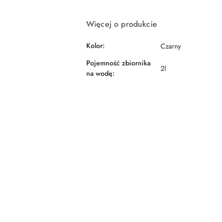
dostawa
Więcej o produkcie
Kolor:
Czarny
Pojemność zbiornika
2l
na wodę: