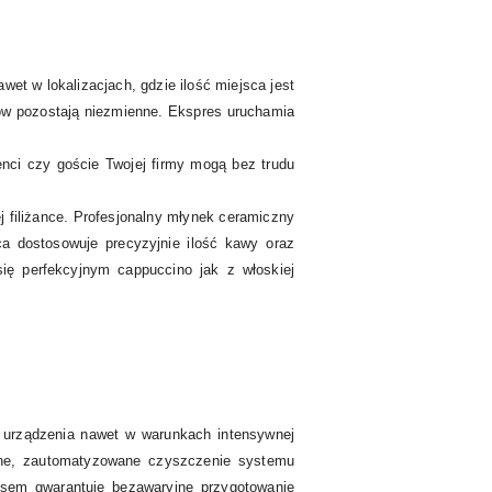
t w lokalizacjach, gdzie ilość miejsca jest
ów pozostają niezmienne. Ekspres uruchamia
nci czy goście Twojej firmy mogą bez trudu
filiżance. Profesjonalny młynek ceramiczny
ca dostosowuje precyzyjnie ilość kawy oraz
ię perfekcyjnym cappuccino jak z włoskiej
 urządzenia nawet w warunkach intensywnej
arne, zautomatyzowane czyszczenie systemu
sem gwarantuje bezawaryjne przygotowanie