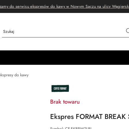
zamy do serwisu ekspresów do kawy w Nowym Sączu na ulicy Węgiersk
ekspresy do kawy
NAZWA
PRODUCENTA:
COFFEE
FORMAT
Brak towaru
Ekspres FORMAT BREAK
Symbol:
CF-EKBRW2LBL