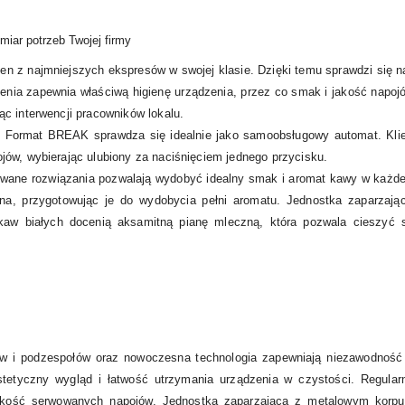
ar potrzeb Twojej firmy
z najmniejszych ekspresów w swojej klasie. Dzięki temu sprawdzi się nawe
nia zapewnia właściwą higienę urządzenia, przez co smak i jakość napoj
c interwencji pracowników lokalu.
 Format BREAK sprawdza się idealnie jako samoobsługowy automat. Klie
jów, wybierając ulubiony za naciśnięciem jednego przycisku.
e rozwiązania pozwalają wydobyć idealny smak i aromat kawy w każdej 
na, przygotowując je do wydobycia pełni aromatu. Jednostka zaparzają
 kaw białych docenią aksamitną pianę mleczną, która pozwala cieszyć s
w i podzespołów oraz nowoczesna technologia zapewniają niezawodność
stetyczny wygląd i łatwość utrzymania urządzenia w czystości. Regul
jakość serwowanych napojów. Jednostka zaparzająca z metalowym korpu