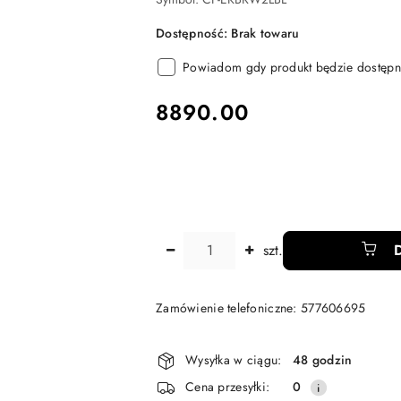
Dostępność:
Brak towaru
Powiadom gdy produkt będzie dostępn
cena:
8890.00
Ilość
szt.
Zamówienie telefoniczne: 577606695
Dostępność
Wysyłka w ciągu:
48 godzin
i
Cena przesyłki:
0