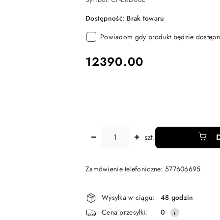
Dostępność:
Brak towaru
Powiadom gdy produkt będzie dostępn
cena:
12390.00
Ilość
szt.
Zamówienie telefoniczne: 577606695
Dostępność
Wysyłka w ciągu:
48 godzin
i
Cena przesyłki:
0