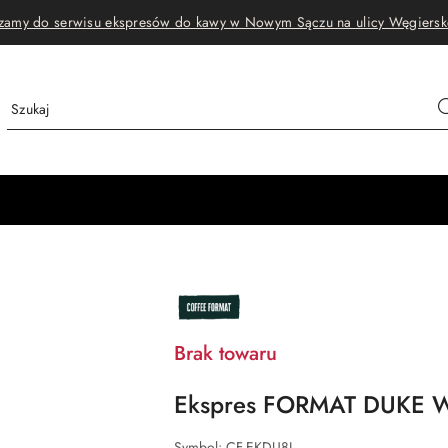
zamy do serwisu ekspresów do kawy w Nowym Sączu na ulicy Węgiersk
NAZWA
PRODUCENTA:
COFFEE
FORMAT
Brak towaru
Ekspres FORMAT DUKE 
Symbol:
CF-EKDU8L