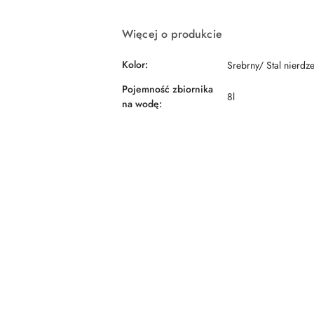
dostawa
Więcej o produkcie
Kolor:
Srebrny/ Stal nierd
Pojemność zbiornika
8l
na wodę: