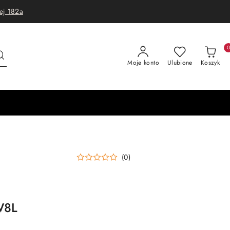
ej 182a
Moje konto
Ulubione
Koszyk
(0)
W8L