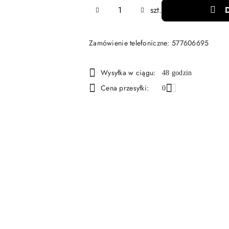
Ilość
szt.
Zamówienie telefoniczne: 577606695
Dostępność
Wysyłka w ciągu:
48 godzin
i
Cena przesyłki:
0
dostawa