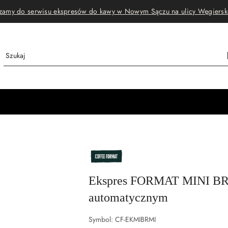
zamy do serwisu ekspresów do kawy w Nowym Sączu na ulicy Węgiersk
NAZWA
PRODUCENTA:
COFFEE
FORMAT
Ekspres FORMAT MINI BR
automatycznym
Symbol:
CF-EKMIBRMI