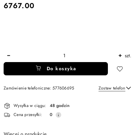
cena:
6767.00
Ilość
szt.
Do koszyka
Zamówienie telefoniczne: 577606695
Zostaw telefon
Dostępność
Wysyłka w ciągu:
48 godzin
i
Wyślij
Cena przesyłki:
0
dostawa
Więcej o produkcie