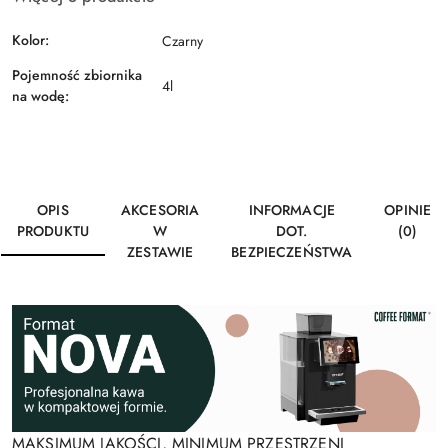
Kolor:
Czarny
Pojemność zbiornika
4l
na wodę:
OPIS
AKCESORIA
INFORMACJE
OPINIE
PRODUKTU
W
DOT.
(0)
ZESTAWIE
BEZPIECZEŃSTWA
MAKSIMUM JAKOŚCI, MINIMUM PRZESTRZENI