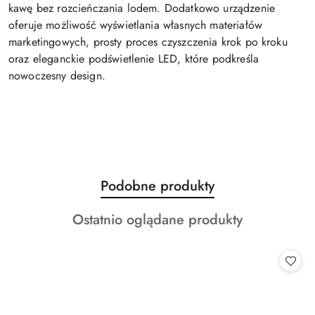
kawę bez rozcieńczania lodem. Dodatkowo urządzenie
oferuje możliwość wyświetlania własnych materiałów
marketingowych, prosty proces czyszczenia krok po kroku
oraz eleganckie podświetlenie LED, które podkreśla
nowoczesny design.
Produkty
Podobne produkty
Pomiń karuzelę produktów
o
Produkty
Ostatnio oglądane produkty
statusie:
o
statusie: