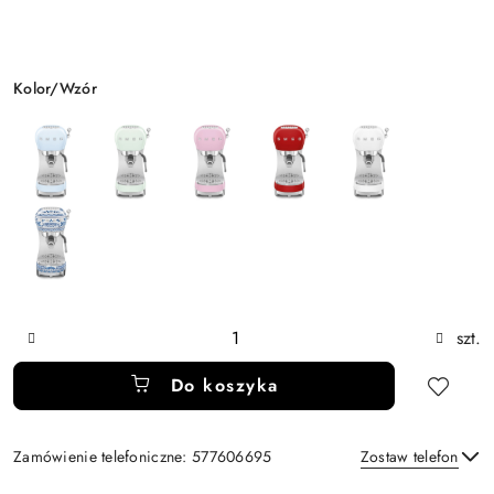
Wariant
Kolor/Wzór
Ilość
szt.
Do koszyka
Zamówienie telefoniczne: 577606695
Zostaw telefon