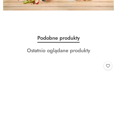
Produkty
Podobne produkty
Pomiń karuzelę produktów
o
Produkty
Ostatnio oglądane produkty
statusie:
o
statusie: