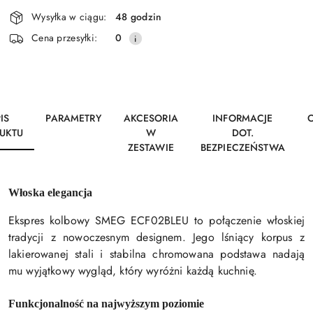
Dostępność
Wysyłka w ciągu:
48 godzin
i
Wyślij
Cena przesyłki:
0
dostawa
IS
PARAMETRY
AKCESORIA
INFORMACJE
O
UKTU
W
DOT.
ZESTAWIE
BEZPIECZEŃSTWA
Włoska elegancja
Ekspres kolbowy SMEG ECF02BLEU to połączenie włoskiej
tradycji z nowoczesnym designem. Jego lśniący korpus z
lakierowanej stali i stabilna chromowana podstawa nadają
mu wyjątkowy wygląd, który wyróżni każdą kuchnię.
Funkcjonalność na najwyższym poziomie