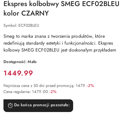
Ekspres kolbobwy SMEG ECF02BLEU
kolor CZARNY
Symbol:
ECF02BLEU
Smeg to marka znana z tworzenia produktów, które
redefiniują standardy estetyki i funkcjonalności. Ekspres
kolbowy SMEG ECF02BLEU jest doskonałym przykładem
Dostępność:
Mało
Cena:
1449.99
Rabat:
Najniższa cena z 30 dni przed promocją:
1479
-2%
Rabat:
Cena regularna:
1479.00
-2%
Do końca promocji pozostało: