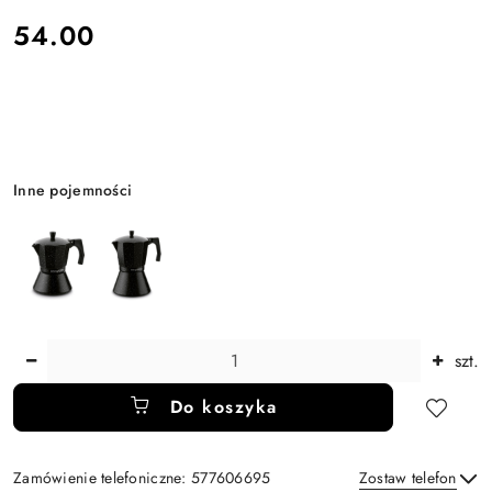
cena:
54.00
Wariant
Inne pojemności
Ilość
szt.
Do koszyka
Zamówienie telefoniczne: 577606695
Zostaw telefon