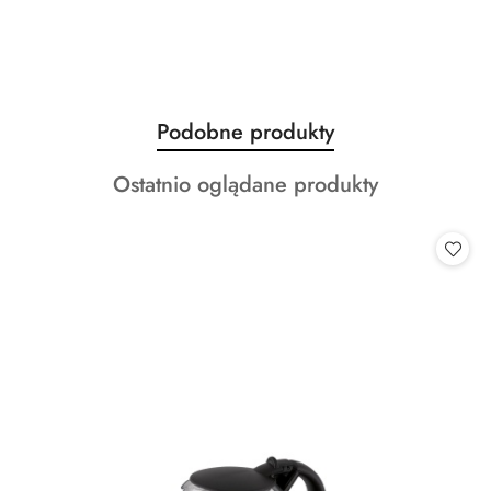
Produkty
Podobne produkty
Pomiń karuzelę produktów
o
Produkty
Ostatnio oglądane produkty
statusie:
o
statusie: