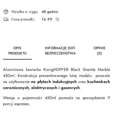
Dostępność
Wysyłka w ciągu:
48 godzin
i
Wyślij
Cena przesyłki:
16.99
dostawa
OPIS
INFORMACJE DOT.
OPINIE
PRODUKTU
BEZPIECZEŃSTWA
(0)
Aluminiowa kawiarka KonigHOFFER Black Granite Marble
450ml. Konstrukcja p
rezentowanego tutaj modelu pozwala
na użytkowanie
na płytach indukcyjnych
oraz
kuchenkach
ceramicznych, elektrycznych i gazowych
.
Wersja o pojemności 450ml pozwala na sporządzenie 9
porcji espresso.