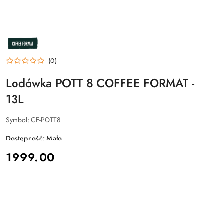
NAZWA
PRODUCENTA:
COFFEE
FORMAT
(0)
Lodówka POTT 8 COFFEE FORMAT -
13L
Symbol:
CF-POTT8
Dostępność:
Mało
cena:
1999.00