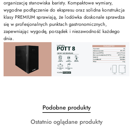
organizację stanowiska baristy. Kompaktowe wymiary,
wygodne podłączenie do ekspresu oraz solidna konstrukcja
klasy PREMIUM sprawiają, że lodówka doskonale sprawdza
się w profesjonalnych punktach gastronomicznych,
zapewniając wygodę, porządek i niezawodność każdego
dnia.
Produkty
Podobne produkty
Pomiń karuzelę produktów
o
Produkty
Ostatnio oglądane produkty
statusie:
o