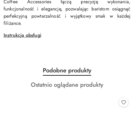
Coffee Accessories łączą precyzję wykonania,
funkcjonalność i elegancję, pozwalając baristom osiągnąć
perfekcyjną powtarzalność i wyjątkowy smak w każdej
filiżance.
Instrukcja obsługi
Produkty
Podobne produkty
Pomiń karuzelę produktów
o
Produkty
Ostatnio oglądane produkty
statusie:
o
statusie: