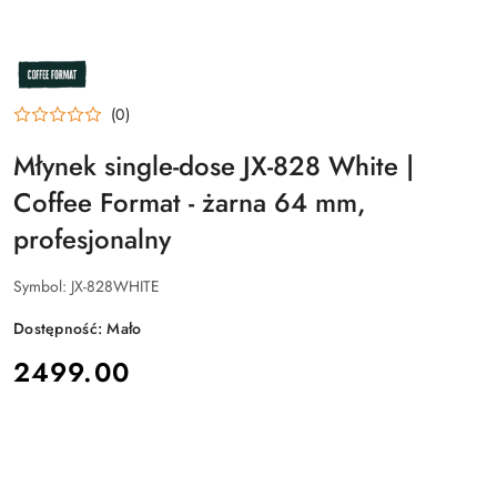
NAZWA
PRODUCENTA:
COFFEE
FORMAT
(0)
Młynek single-dose JX-828 White |
Coffee Format - żarna 64 mm,
profesjonalny
Symbol:
JX-828WHITE
Dostępność:
Mało
cena:
2499.00