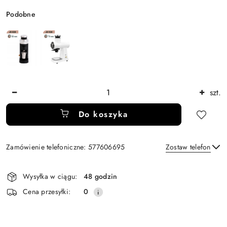
Wariant
Podobne
Ilość
szt.
Do koszyka
Zamówienie telefoniczne: 577606695
Zostaw telefon
Dostępność
Wysyłka w ciągu:
48 godzin
i
Wyślij
Cena przesyłki:
0
dostawa