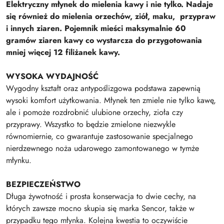
Elektryczny młynek do mielenia kawy i nie tylko. Nadaje
się również do mielenia orzechów, ziół, maku, przypraw
i innych ziaren. Pojemnik mieści maksymalnie 60
gramów ziaren kawy co wystarcza do przygotowania
mniej więcej 12 filiżanek kawy.
WYSOKA WYDAJNOŚĆ
Wygodny kształt oraz antypoślizgowa podstawa zapewnią
wysoki komfort użytkowania. Młynek ten zmiele nie tylko kawę,
ale i pomoże rozdrobnić ulubione orzechy, zioła czy
przyprawy. Wszystko to będzie zmielone niezwykle
równomiernie, co gwarantuje zastosowanie specjalnego
nierdzewnego noża udarowego zamontowanego w tymże
młynku.
BEZPIECZEŃSTWO
Długa żywotność i prosta konserwacja to dwie cechy, na
których zawsze mocno skupia się marka Sencor, także w
przypadku tego młynka. Kolejna kwestia to oczywiście