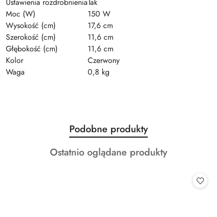
Ustawienia rozdrobnienia
Tak
Moc (W)
150 W
Wysokość (cm)
17,6 cm
Szerokość (cm)
11,6 cm
Głębokość (cm)
11,6 cm
Kolor
Czerwony
Waga
0,8 kg
Produkty
Podobne produkty
Pomiń karuzelę produktów
o
Produkty
Ostatnio oglądane produkty
statusie:
o
statusie: