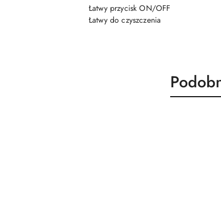
Łatwy przycisk ON/OFF
Łatwy do czyszczenia
Produk
Podobn
Pomiń karuzelę produktów
o
statusie