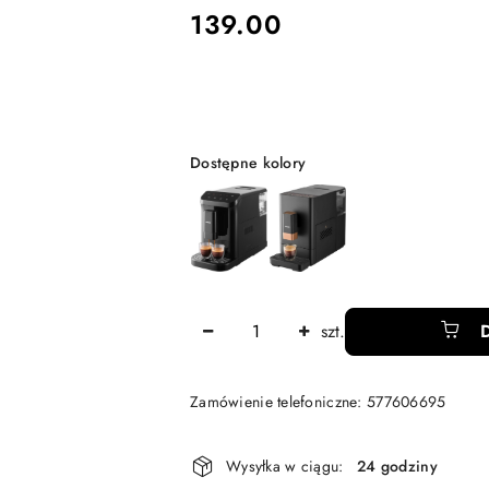
cena:
139.00
Wariant
Dostępne kolory
Ilość
szt.
Zamówienie telefoniczne: 577606695
Dostępność
Wysyłka w ciągu:
24 godziny
i