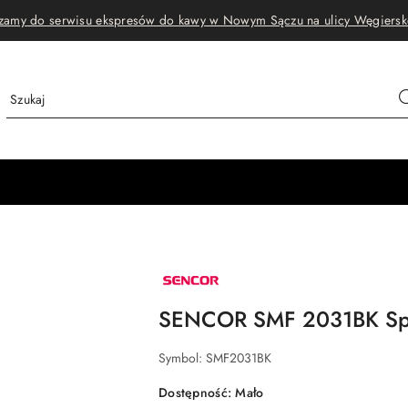
zamy do serwisu ekspresów do kawy w Nowym Sączu na ulicy Węgiersk
NAZWA
PRODUCENTA:
SENCOR
SENCOR SMF 2031BK Spi
Symbol:
SMF2031BK
Dostępność:
Mało