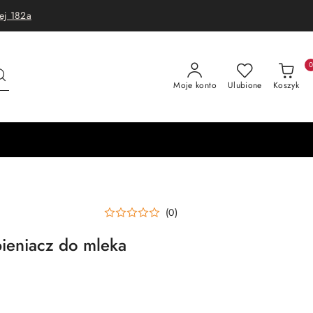
ej 182a
Moje konto
Ulubione
Koszyk
(0)
eniacz do mleka