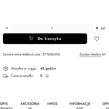
Ilość
szt.
Do koszyka
Zamówienie telefoniczne: 577606695
Zostaw telefon
Dostępność
Wysyłka w ciągu:
48 godzin
i
Wyślij
Cena przesyłki:
0
dostawa
OPIS
AKCESORIA
INFO2
INFORMACJE
OPI
ODUKTU
W
DOT.
(0