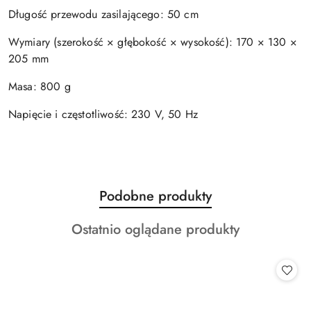
Długość przewodu zasilającego: 50 cm
Wymiary (szerokość × głębokość × wysokość): 170 × 130 ×
205 mm
Masa: 800 g
Napięcie i częstotliwość: 230 V, 50 Hz
Produkty
Podobne produkty
Pomiń karuzelę produktów
o
Produkty
Ostatnio oglądane produkty
statusie:
o
statusie: