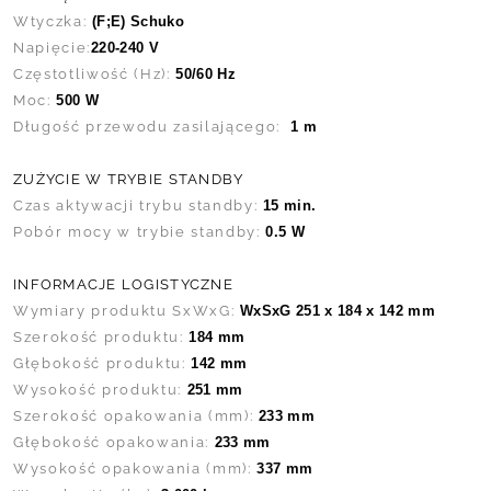
Wtyczka:
(F;E) Schuko
Napięcie:
220-240 V
Częstotliwość (Hz):
50/60 Hz
Moc:
500 W
Długość przewodu zasilającego:
1 m
ZUŻYCIE W TRYBIE STANDBY
Czas aktywacji trybu standby:
15 min.
Pobór mocy w trybie standby:
0.5 W
INFORMACJE LOGISTYCZNE
Wymiary produktu SxWxG:
WxSxG 251 x 184 x 142 mm
Szerokość produktu:
184 mm
Głębokość produktu:
142 mm
Wysokość produktu:
251 mm
Szerokość opakowania (mm):
233 mm
Głębokość opakowania:
233 mm
Wysokość opakowania (mm):
337 mm