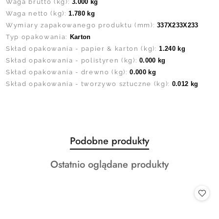
Waga brutto (kg):
3.000 kg
Waga netto (kg):
1.780 kg
Wymiary zapakowanego produktu (mm):
337X233X233
Typ opakowania:
Karton
Skład opakowania - papier & karton (kg):
1.240 kg
Skład opakowania - polistyren (kg):
0.000 kg
Skład opakowania - drewno (kg):
0.000 kg
Skład opakowania - tworzywo sztuczne (kg):
0.012 kg
Produkty
Podobne produkty
Pomiń karuzelę produktów
o
Produkty
Ostatnio oglądane produkty
statusie:
o
statusie: