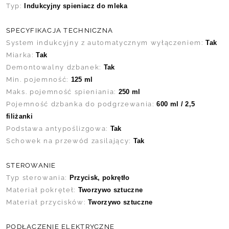
Typ:
Indukcyjny spieniacz do mleka
SPECYFIKACJA TECHNICZNA
System indukcyjny z automatycznym wyłączeniem:
Tak
Miarka:
Tak
Demontowalny dzbanek:
Tak
Min. pojemność:
125 ml
Maks. pojemność spieniania:
250 ml
Pojemność dzbanka do podgrzewania:
600 ml / 2,5
filiżanki
Podstawa antypoślizgowa:
Tak
Schowek na przewód zasilający:
Tak
STEROWANIE
Typ sterowania:
Przycisk, pokrętło
Materiał pokręteł:
Tworzywo sztuczne
Materiał przycisków:
Tworzywo sztuczne
PODŁĄCZENIE ELEKTRYCZNE