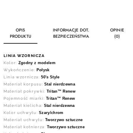
OPIS
INFORMACJE DOT.
OPINIE
PRODUKTU
BEZPIECZEŃSTWA
(0)
LINIA WZORNICZA
Kolor:
Zgodny z modelem
Wykończenie:
Połysk
Linia wzornicza:
50's Style
Materiał korpusu:
Stal nierdzewna
Materiał pokrywki:
Tritan™ Renew
Pojemność miarki:
Tritan™ Renew
Materiał kielicha:
Stal nierdzewna
Kolor uchwytu:
Szary/chrom
Materiał uchwytu:
Tworzywo sztuczne
Materiał kołnierza:
Tworzywo sztuczne