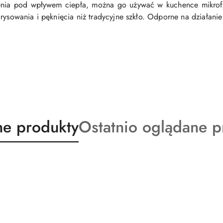
łcenia pod wpływem ciepła, można go używać w kuchence mikro
arysowania i pęknięcia niż tradycyjne szkło. Odporne na działan
ty
Produkty
e produkty
Ostatnio oglądane p
o
:
statusie: