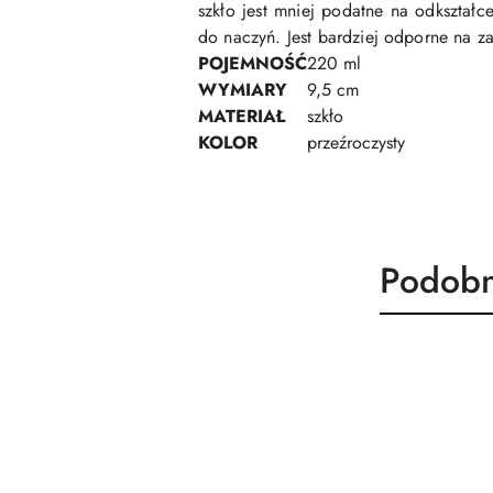
szkło jest mniej podatne na odkszta
do naczyń. Jest bardziej odporne na z
POJEMNOŚĆ
220 ml
WYMIARY
9,5 cm
MATERIAŁ
szkło
KOLOR
przeźroczysty
Produk
Podobn
Pomiń karuzelę produktów
o
statusie