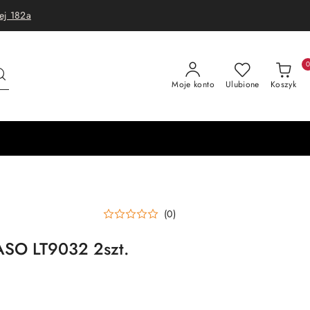
ej 182a
Moje konto
Ulubione
Koszyk
(0)
ASO LT9032 2szt.