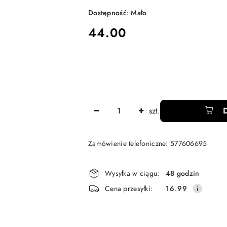
Dostępność:
Mało
cena:
44.00
Ilość
szt.
Zamówienie telefoniczne: 577606695
Dostępność
Wysyłka w ciągu:
48 godzin
i
Cena przesyłki:
16.99
dostawa