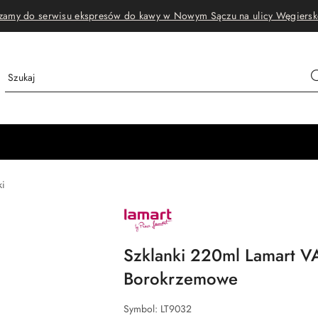
zamy do serwisu ekspresów do kawy w Nowym Sączu na ulicy Węgiersk
ki
NAZWA
PRODUCENTA:
LAMART
Szklanki 220ml Lamart V
Borokrzemowe
Symbol:
LT9032