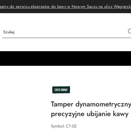
zamy do serwisu ekspresów do kawy w Nowym Sączu na ulicy Węgiersk
NAZWA
PRODUCENTA:
COFFEE
FORMAT
Tamper dynamometryczny
precyzyjne ubijanie kawy
Symbol:
CT-02