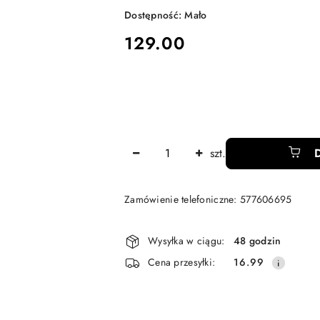
Dostępność:
Mało
cena:
129.00
Ilość
szt.
Zamówienie telefoniczne: 577606695
Dostępność
Wysyłka w ciągu:
48 godzin
i
Cena przesyłki:
16.99
dostawa