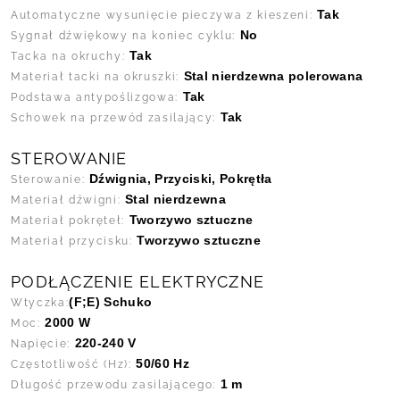
Tak
Automatyczne wysunięcie pieczywa z kieszeni:
No
Sygnał dźwiękowy na koniec cyklu:
Tak
Tacka na okruchy:
Stal nierdzewna polerowana
Materiał tacki na okruszki:
Tak
Podstawa antypoślizgowa:
Tak
Schowek na przewód zasilający:
STEROWANIE
Dźwignia, Przyciski, Pokrętła
Sterowanie:
Stal nierdzewna
Materiał dźwigni:
Tworzywo sztuczne
Materiał pokręteł:
Tworzywo sztuczne
Materiał przycisku:
PODŁĄCZENIE ELEKTRYCZNE
(F;E) Schuko
Wtyczka:
2000 W
Moc:
220-240 V
Napięcie:
50/60 Hz
Częstotliwość (Hz):
1 m
Długość przewodu zasilającego: