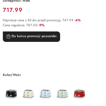
Dostępność:
Mało
Cena:
717.99
Rabat:
Najniższa cena z 30 dni przed promocją:
747.99
-4%
Rabat:
Cena regularna:
787.00
-9%
Do końca promocji pozostało:
Wariant
Kolor/Wzór