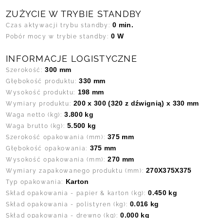
ZUŻYCIE W TRYBIE STANDBY
0 min.
Czas aktywacji trybu standby:
0 W
Pobór mocy w trybie standby:
INFORMACJE LOGISTYCZNE
300 mm
Szerokość:
330 mm
Głębokość produktu:
198 mm
Wysokość produktu:
200 x 300 (320 z dźwignią) x 330 mm
Wymiary produktu:
3.800 kg
Waga netto (kg):
5.500 kg
Waga brutto (kg):
375 mm
Szerokość opakowania (mm):
375 mm
Głębokość opakowania:
270 mm
Wysokość opakowania (mm):
270X375X375
Wymiary zapakowanego produktu (mm):
Karton
Typ opakowania:
0.450 kg
Skład opakowania - papier & karton (kg):
0.016 kg
Skład opakowania - polistyren (kg):
0.000 kg
Skład opakowania - drewno (kg):