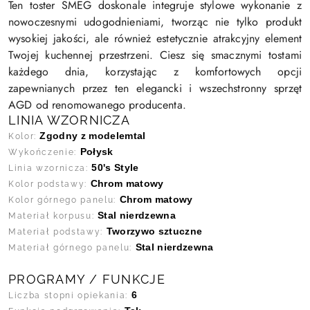
Ten toster SMEG doskonale integruje stylowe wykonanie z
nowoczesnymi udogodnieniami, tworząc nie tylko produkt
wysokiej jakości, ale również estetycznie atrakcyjny element
Twojej kuchennej przestrzeni. Ciesz się smacznymi tostami
każdego dnia, korzystając z komfortowych opcji
zapewnianych przez ten elegancki i wszechstronny sprzęt
AGD od renomowanego producenta.
LINIA WZORNICZA
Zgodny z modelemtal
Kolor:
Połysk
Wykończenie:
50's Style
Linia wzornicza:
Chrom matowy
Kolor podstawy:
Chrom matowy
Kolor górnego panelu:
Stal nierdzewna
Materiał korpusu:
Tworzywo sztuczne
Materiał podstawy:
Stal nierdzewna
Materiał górnego panelu:
PROGRAMY / FUNKCJE
6
Liczba stopni opiekania: