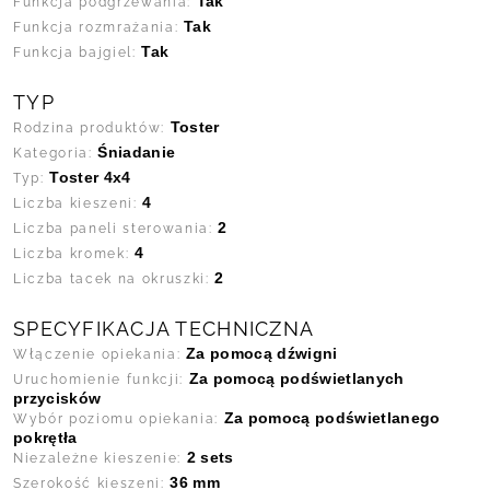
Tak
Funkcja podgrzewania:
Tak
Funkcja rozmrażania:
Tak
Funkcja bajgiel:
TYP
Toster
Rodzina produktów:
Śniadanie
Kategoria:
Toster 4x4
Typ:
4
Liczba kieszeni:
2
Liczba paneli sterowania:
4
Liczba kromek:
2
Liczba tacek na okruszki:
SPECYFIKACJA TECHNICZNA
Za pomocą dźwigni
Włączenie opiekania:
Za pomocą podświetlanych
Uruchomienie funkcji:
przycisków
Za pomocą podświetlanego
Wybór poziomu opiekania:
pokrętła
2 sets
Niezależne kieszenie:
36 mm
Szerokość kieszeni: