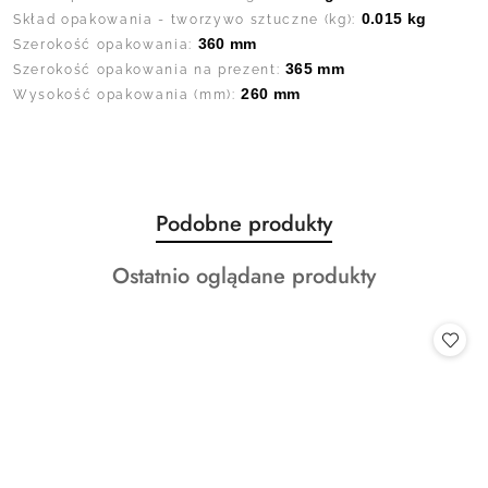
0.015 kg
Skład opakowania - tworzywo sztuczne (kg):
360 mm
Szerokość opakowania:
365 mm
Szerokość opakowania na prezent:
260 mm
Wysokość opakowania (mm):
Produkty
Podobne produkty
Pomiń karuzelę produktów
o
Produkty
Ostatnio oglądane produkty
statusie:
o
statusie: