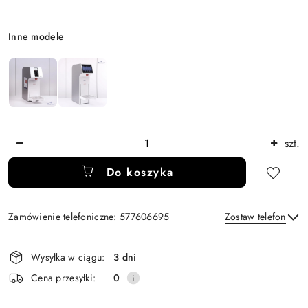
Wariant
Inne modele
Ilość
szt.
Do koszyka
Zamówienie telefoniczne: 577606695
Zostaw telefon
Dostępność
Wysyłka w ciągu:
3 dni
i
Wyślij
Cena przesyłki:
0
dostawa