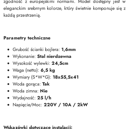
zgodność z europejskimi normami. Model dostępny jest w
eleganckim srebrnym kolorze, który świetnie komponuje się z
każdą przestrzenią.
Parametry techniczne
Grubość ścianki bojlera:
1,6mm
Wykonanie:
Stal nierdzewna
Wysokość wylewki:
24,5cm
Waga (netto):
6,5 kg
Wymiary (S*W*G):
18x55,5x41
Woda gorąca:
Tak
Woda zimna:
Nie
Wydajność:
25 l/h
Napięcie/Moc:
220V / 10A / 2kW
Wskazówki dotyczące instalacji: