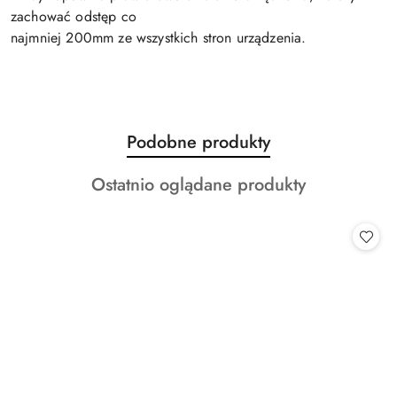
zachować odstęp co
najmniej 200mm ze wszystkich stron urządzenia.
Produkty
Podobne produkty
Pomiń karuzelę produktów
o
Produkty
Ostatnio oglądane produkty
statusie:
o
statusie: