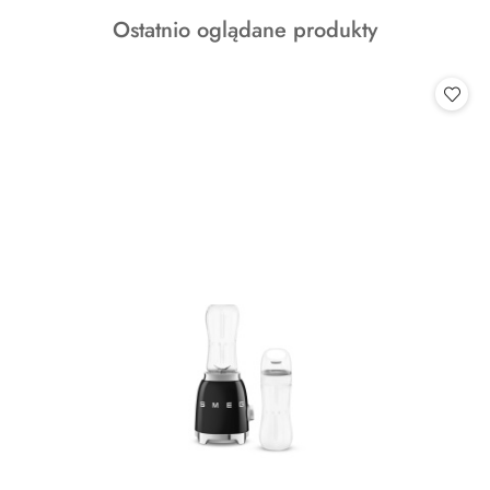
o
Produkty
Ostatnio oglądane produkty
statusie:
o
statusie: