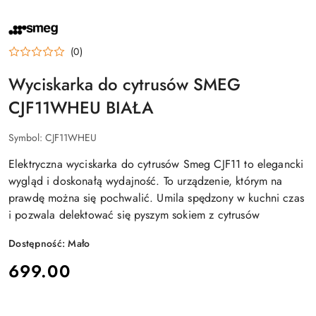
NAZWA
PRODUCENTA:
SMEG
(0)
Wyciskarka do cytrusów SMEG
CJF11WHEU BIAŁA
Symbol:
CJF11WHEU
Elektryczna wyciskarka do cytrusów Smeg CJF11 to elegancki
wygląd i doskonałą wydajność. To urządzenie, którym na
prawdę można się pochwalić. Umila spędzony w kuchni czas
i pozwala delektować się pyszym sokiem z cytrusów
Dostępność:
Mało
cena:
699.00