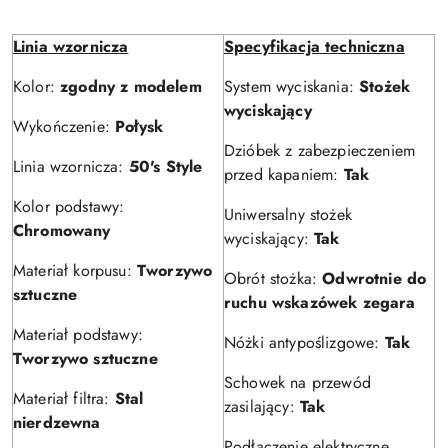
Linia wzornicza
Specyfikacja techniczna
Kolor:
zgodny z modelem
System wyciskania:
Stożek
wyciskający
Wykończenie:
Połysk
Dzióbek z zabezpieczeniem
Linia wzornicza:
50's Style
przed kapaniem:
Tak
Kolor podstawy:
Uniwersalny stożek
Chromowany
wyciskający:
Tak
Materiał korpusu:
Tworzywo
Obrót stożka:
Odwrotnie do
sztuczne
ruchu wskazówek zegara
Materiał podstawy:
Nóżki antypoślizgowe:
Tak
Tworzywo sztuczne
Schowek na przewód
Materiał filtra:
Stal
zasilający:
Tak
nierdzewna
Podłączenie elektryczne