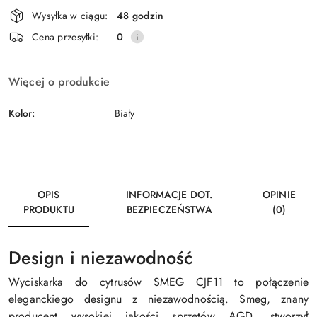
Dostępność
Wysyłka w ciągu:
48 godzin
i
Wyślij
Cena przesyłki:
0
dostawa
Więcej o produkcie
Kolor:
Biały
OPIS
INFORMACJE DOT.
OPINIE
PRODUKTU
BEZPIECZEŃSTWA
(0)
Design i niezawodność
Wyciskarka do cytrusów SMEG CJF11 to połączenie
eleganckiego designu z niezawodnością. Smeg, znany
producent wysokiej jakości sprzętów AGD, stworzył