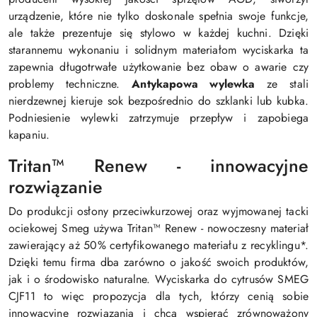
urządzenie, które nie tylko doskonale spełnia swoje funkcje,
ale także prezentuje się stylowo w każdej kuchni. Dzięki
starannemu wykonaniu i solidnym materiałom wyciskarka ta
zapewnia długotrwałe użytkowanie bez obaw o awarie czy
problemy techniczne.
Antykapowa wylewka
ze stali
nierdzewnej kieruje sok bezpośrednio do szklanki lub kubka.
Podniesienie wylewki zatrzymuje przepływ i zapobiega
kapaniu.
Tritan™ Renew - innowacyjne
rozwiązanie
Do produkcji osłony przeciwkurzowej oraz wyjmowanej tacki
ociekowej Smeg używa Tritan™ Renew - nowoczesny materiał
zawierający aż 50% certyfikowanego materiału z recyklingu*.
Dzięki temu firma dba zarówno o jakość swoich produktów,
jak i o środowisko naturalne. Wyciskarka do cytrusów SMEG
CJF11 to więc propozycja dla tych, którzy cenią sobie
innowacyjne rozwiązania i chcą wspierać zrównoważony