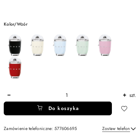
Wariant
Kolor/Wzór
Ilość
szt.
Do koszyka
Zamówienie telefoniczne: 577606695
Zostaw telefon