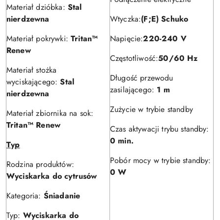
Materiał dzióbka:
Stal
nierdzewna
Wtyczka:
(F;E) Schuko
Materiał pokrywki:
Tritan™
Napięcie:
220-240 V
Renew
Częstotliwość:
50/60 Hz
Materiał stożka
Długość przewodu
wyciskającego:
Stal
zasilającego:
1 m
nierdzewna
Zużycie w trybie standby
Materiał zbiornika na sok:
Tritan™ Renew
Czas aktywacji trybu standby:
0 min.
Typ
Pobór mocy w trybie standby:
Rodzina produktów:
0 W
Wyciskarka do cytrusów
Kategoria:
Śniadanie
Typ:
Wyciskarka do