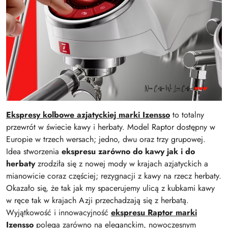
Ekspresy kolbowe azjatyckiej marki Izensso
to totalny
przewrót w świecie kawy i herbaty. Model Raptor dostępny w
Europie w trzech wersach; jedno, dwu oraz trzy grupowej.
Idea stworzenia
ekspresu zarówno do kawy jak i do
herbaty
zrodziła się z nowej mody w krajach azjatyckich a
mianowicie coraz częściej; rezygnacji z kawy na rzecz herbaty.
Okazało się, że tak jak my spacerujemy ulicą z kubkami kawy
w ręce tak w krajach Azji przechadzają się z herbatą.
Wyjątkowość i innowacyjność
ekspresu Raptor marki
Izensso
polega zarówno na eleganckim, nowoczesnym