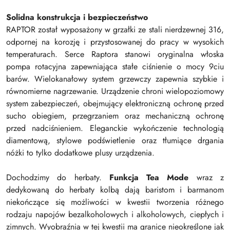
Solidna konstrukcja i bezpieczeństwo
RAPTOR został wyposażony w grzałki ze stali nierdzewnej 316,
odpornej na korozję i przystosowanej do pracy w wysokich
temperaturach. Serce Raptora stanowi oryginalna włoska
pompa rotacyjna zapewniająca stałe ciśnienie o mocy 9ciu
barów. Wielokanałowy system grzewczy zapewnia szybkie i
równomierne nagrzewanie. Urządzenie chroni wielopoziomowy
system zabezpieczeń, obejmujący elektroniczną ochronę przed
sucho obiegiem, przegrzaniem oraz mechaniczną ochronę
przed nadciśnieniem. Eleganckie wykończenie technologią
diamentową, stylowe podświetlenie oraz tłumiące drgania
nóżki to tylko dodatkowe plusy urządzenia.
Dochodzimy do herbaty.
Funkcja Tea Mode
wraz z
dedykowaną do herbaty kolbą dają baristom i barmanom
niekończące się możliwości w kwestii tworzenia różnego
rodzaju napojów bezalkoholowych i alkoholowych, ciepłych i
zimnych. Wyobraźnia w tej kwestii ma granice nieokreślone jak