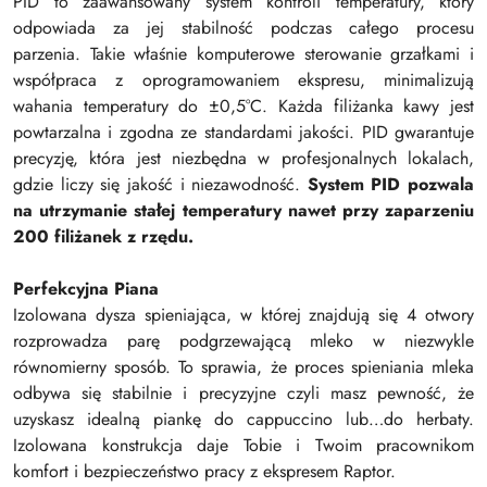
PID to zaawansowany system kontroli temperatury, który
odpowiada za jej stabilność podczas całego procesu
parzenia. Takie właśnie komputerowe sterowanie grzałkami i
współpraca z oprogramowaniem ekspresu, minimalizują
wahania temperatury do ±0,5°C. Każda filiżanka kawy jest
powtarzalna i zgodna ze standardami jakości. PID gwarantuje
precyzję, która jest niezbędna w profesjonalnych lokalach,
gdzie liczy się jakość i niezawodność.
System PID pozwala
na utrzymanie stałej temperatury nawet przy zaparzeniu
200 filiżanek z rzędu.
Perfekcyjna Piana
Izolowana dysza spieniająca, w której znajdują się 4 otwory
rozprowadza parę podgrzewającą mleko w niezwykle
równomierny sposób. To sprawia, że proces spieniania mleka
odbywa się stabilnie i precyzyjne czyli masz pewność, że
uzyskasz idealną piankę do cappuccino lub…do herbaty.
Izolowana konstrukcja daje Tobie i Twoim pracownikom
komfort i bezpieczeństwo pracy z ekspresem Raptor.